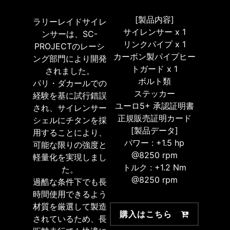
[製品内容]
ラリーレイドサイレ
サイレンサー x 1
ンサーは、SC-
リンクパイプ x 1
PROJECTのレーシ
カーボン製パイプヒー
ング部門により開発
トガード x 1
されました。
ボルト類
パリ・ダカールでの
ステッカー
経験を基に試行錯誤
ユーロ5+ 承認証明書
され、サイレンサー
正規販売証明カード
シェルにチタンを採
[製品データ]
用することにより、
パワー : +1.5 hp
可能な限りの強度と
@8250 rpm
軽量化を実現しまし
トルク : +1.2 Nm
た。
@8250 rpm
過酷な条件下でも長
時間使用できるよう
材質を厳選して製造
購入はこちら
されているため、長