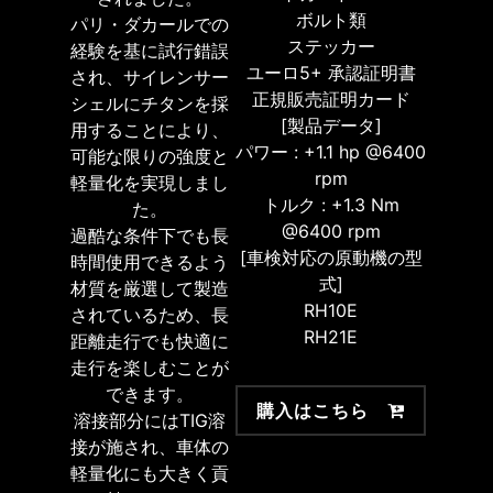
ボルト類
パリ・ダカールでの
ステッカー
経験を基に試行錯誤
ユーロ5+ 承認証明書
され、サイレンサー
正規販売証明カード
シェルにチタンを採
[製品データ]
用することにより、
パワー : +1.1 hp @6400
可能な限りの強度と
rpm
軽量化を実現しまし
トルク : +1.3 Nm
た。
@6400 rpm
過酷な条件下でも長
[車検対応の原動機の型
時間使用できるよう
式]
材質を厳選して製造
RH10E
されているため、長
RH21E
距離走行でも快適に
走行を楽しむことが
できます。
購入はこちら
溶接部分にはTIG溶
接が施され、車体の
軽量化にも大きく貢