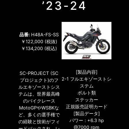
’23-24
品番:
H48A-FS-SS
￥122,000
(税抜)
￥134,200
(税込)
[製品内容]
SC-PROJECT (SC
2-1 フルエキゾーストシ
プロジェクト)のフ
ステム
ルエキゾーストシス
ボルト類
テムは、世界最高峰
ステッカー
のバイクレース
正規販売証明カード
MotoGPやWSBKな
[製品データ]
ど、多くの選手権で
パワー : +6.3 hp
の経験と技術がフィ
@7000 rpm
ードバックされ、レ