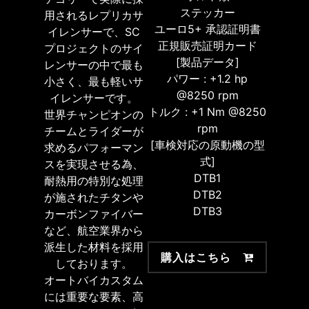
ステッカー
用されるレプリカサ
ユーロ5+ 承認証明書
イレンサーで、SC
正規販売証明カード
プロジェクトのサイ
[製品データ]
レンサーの中で最も
パワー : +1.2 hp
小さく、最も軽いサ
@8250 rpm
イレンサーです。
トルク : +1 Nm @8250
世界チャンピオンの
rpm
チームとライダーが
[車検対応の原動機の型
求めるパフォーマン
式]
スを実現させる為、
DTB1
耐熱用の特別な処理
DTB2
が施されたチタンや
DTB3
カーボンファイバー
など、航空業界から
派生した材料を採用
購入はこちら
しております。
オートバイカスタム
には重要な要素、高