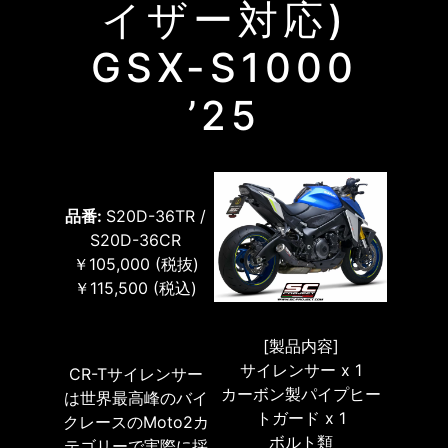
イザー対応)
GSX-S1000
’25
品番:
S20D-36TR /
S20D-36CR
￥105,000
(税抜)
￥115,500
(税込)
[製品内容]
サイレンサー x 1
CR-Tサイレンサー
カーボン製パイプヒー
は世界最高峰のバイ
トガード x 1
クレースのMoto2カ
ボルト類
テゴリーで実際に採